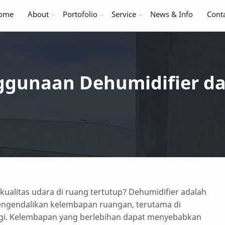
ome
About
Portofolio
Service
News & Info
Cont
ggunaan Dehumidifier d
ualitas udara di ruang tertutup? Dehumidifier adalah
ngendalikan kelembapan ruangan, terutama di
ggi. Kelembapan yang berlebihan dapat menyebabkan