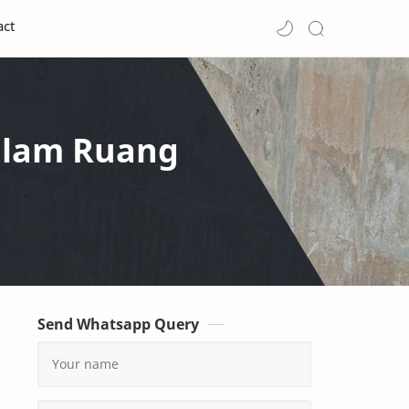
act
alam Ruang
Send Whatsapp Query