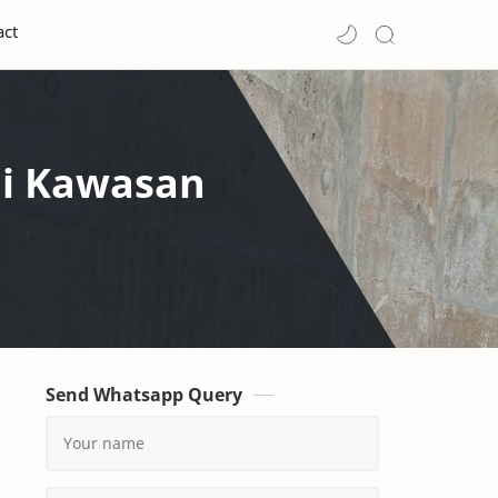
act
di Kawasan
Send Whatsapp Query