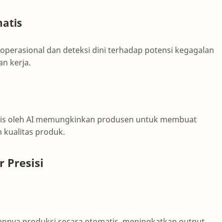
atis
rasional dan deteksi dini terhadap potensi kegagalan
n kerja.
isis oleh AI memungkinkan produsen untuk membuat
 kualitas produk.
 Presisi
annya produksi secara otomatis, meningkatkan output,