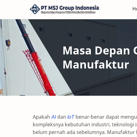
H
Masa Depan O
Manufaktur
Apakah
AI
dan
IoT
benar-benar dapat mengu
kompleksnya kebutuhan industri, teknologi 
belum pernah ada sebelumnya. Manufaktur k