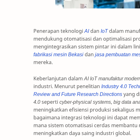
Penerapan teknologi
AI
dan
IoT
dalam manufa
mendukung otomatisasi dan optimalisasi pro
mengintegrasikan sistem pintar ini dalam li
fabrikasi mesin Bekasi
dan
jasa pembuatan mes
mereka.
Keberlanjutan dalam
AI IoT manufaktur moder
industri. Menurut penelitian
Industry 4.0 Tech
Review and Future Research Directions
yang di
4.0
seperti
cyber-physical systems
,
big data ana
meningkatkan efisiensi produksi sekaligus 
bagaimana integrasi teknologi ini dapat me
mana sistem otomatisasi cerdas membantu
meningkatkan daya saing industri global.