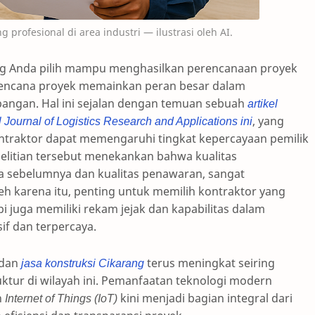
ng profesional di area industri — ilustrasi oleh AI.
g Anda pilih mampu menghasilkan perencanaan proyek
s rencana proyek memainkan peran besar dalam
pangan. Hal ini sejalan dengan temuan sebuah
artikel
l Journal of Logistics Research and Applications ini
, yang
ntraktor dapat memengaruhi tingkat kepercayaan pemilik
nelitian tersebut menekankan bahwa kualitas
a sebelumnya dan kualitas penawaran, sangat
eh karena itu, penting untuk memilih kontraktor yang
i juga memiliki rekam jejak dan kapabilitas dalam
f dan terpercaya.
dan
jasa konstruksi Cikarang
terus meningkat seiring
ktur di wilayah ini. Pemanfaatan teknologi modern
n
Internet of Things (IoT)
kini menjadi bagian integral dari