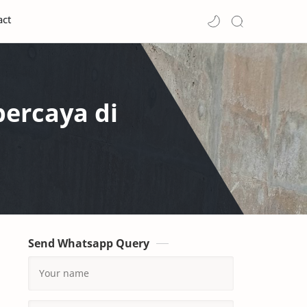
act
percaya di
Send Whatsapp Query